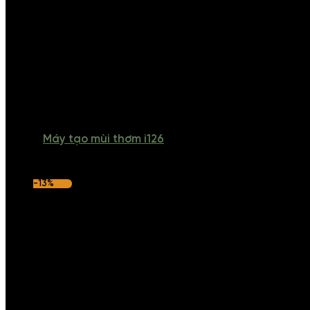
Máy tạo mùi thơm i126
-13%