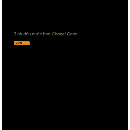
Tinh dầu nước hoa Chanel Coco
-22%