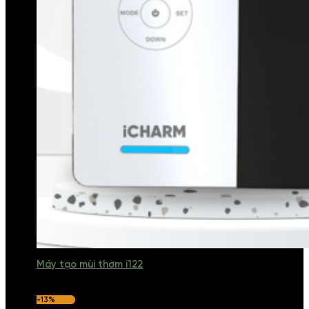
Máy tạo mùi thơm i122
-13%