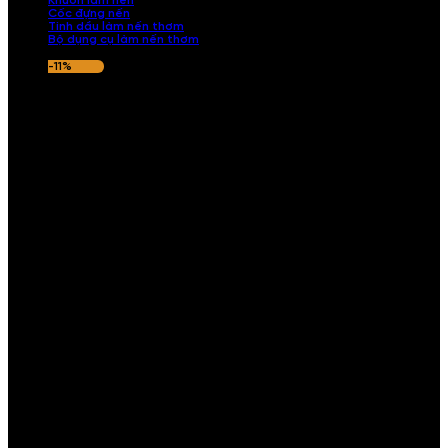
Khuôn làm nến
Cốc đựng nến
Tinh dầu làm nến thơm
Bộ dụng cụ làm nến thơm
-11%