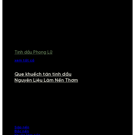
Tinh dầu Phong Lữ
xem tất cả
Que khuếch tán tinh dầu
Nguyên Liệu Làm Nến Thơm
NGUYÊN LIỆU LÀM NẾN THƠM
Khám phá nguyên liệu làm nến thơm cao cấp, giúp bạn tự tay tạo ra
những sản phẩm tinh tế, mang dấu ấn cá nhân. Chúng tôi cung cấp
đầy đủ các thành phần từ sáp nến, bấc nến đến tinh dầu an toàn,
mang lại hương thơm thư giãn, sang trọng.
Sáp nến
Bấc nến