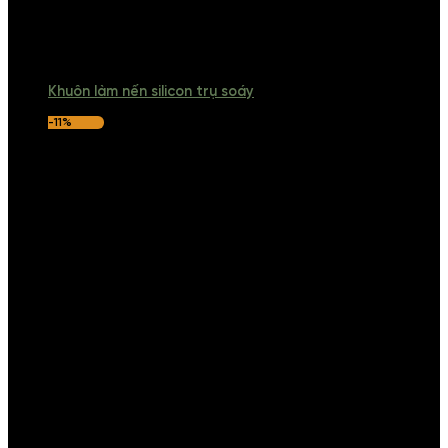
Khuôn làm nến silicon trụ soáy
-11%