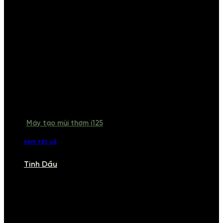
Máy tạo mùi thơm i125
xem tất cả
Tinh Dầu
TINH DẦU
Khám phá bộ sưu tập tinh dầu từ iCHARM. Chúng tôi đã phục vụ rất
nhiều khách sạn, cửa hàng, spa lớn trên toàn quốc. Đổi trả 7 ngày