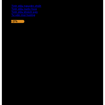
nếu hương thơm không ưng ý.
Tinh dầu nguyên chất
Tinh dầu nước hoa
Tinh dầu khách sạn
Tư vấn mùi hương
-21%