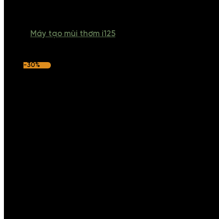
Máy tạo mùi thơm i125
-30%