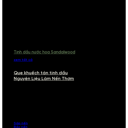
Tinh dầu nước hoa Sandalwood
xem tất cả
Que khuếch tán tinh dầu
Nguyên Liệu Làm Nến Thơm
NGUYÊN LIỆU LÀM NẾN THƠM
Khám phá nguyên liệu làm nến thơm cao cấp, giúp bạn tự tay tạo ra
những sản phẩm tinh tế, mang dấu ấn cá nhân. Chúng tôi cung cấp
đầy đủ các thành phần từ sáp nến, bấc nến đến tinh dầu an toàn,
mang lại hương thơm thư giãn, sang trọng.
Sáp nến
Bấc nến