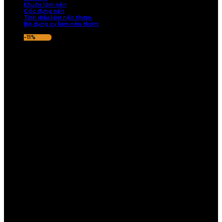
Khuôn làm nến
Cốc đựng nến
Tinh dầu làm nến thơm
Bộ dụng cụ làm nến thơm
-11%