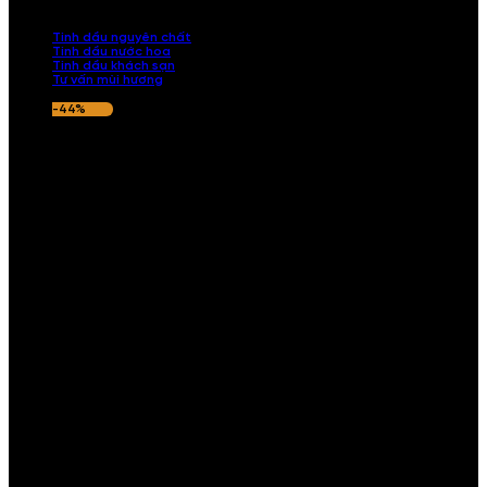
nếu hương thơm không ưng ý.
Tinh dầu nguyên chất
Tinh dầu nước hoa
Tinh dầu khách sạn
Tư vấn mùi hương
-44%