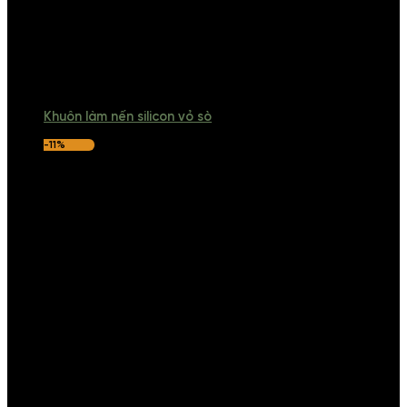
Khuôn làm nến silicon vỏ sò
-11%