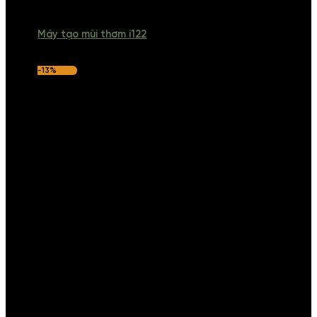
Máy tạo mùi thơm i122
-13%