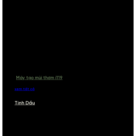
Máy tạo mùi thơm i119
xem tất cả
Tinh Dầu
TINH DẦU
Khám phá bộ sưu tập tinh dầu từ iCHARM. Chúng tôi đã phục vụ rất
nhiều khách sạn, cửa hàng, spa lớn trên toàn quốc. Đổi trả 7 ngày