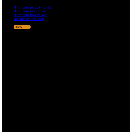
nếu hương thơm không ưng ý.
Tinh dầu nguyên chất
Tinh dầu nước hoa
Tinh dầu khách sạn
Tư vấn mùi hương
-14%