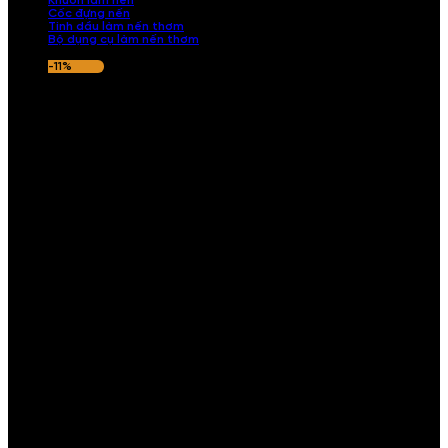
Khuôn làm nến
Cốc đựng nến
Tinh dầu làm nến thơm
Bộ dụng cụ làm nến thơm
-11%