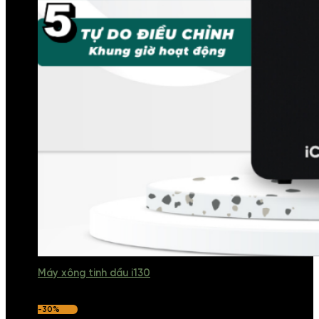
Máy xông tinh dầu i130
-30%