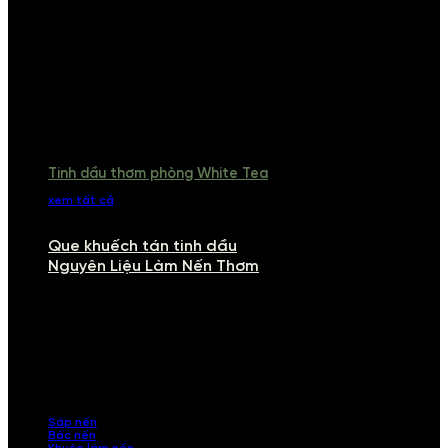
Tinh dầu thơm phòng White Tea
xem tất cả
Que khuếch tán tinh dầu
Nguyên Liệu Làm Nến Thơm
NGUYÊN LIỆU LÀM NẾN THƠM
Khám phá nguyên liệu làm nến thơm cao cấp, giúp bạn tự tay tạo ra
những sản phẩm tinh tế, mang dấu ấn cá nhân. Chúng tôi cung cấp
đầy đủ các thành phần từ sáp nến, bấc nến đến tinh dầu an toàn,
mang lại hương thơm thư giãn, sang trọng.
Sáp nến
Bấc nến