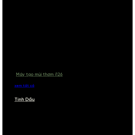
Máy tạo mùi thơm i126
xem tất cả
Tinh Dầu
TINH DẦU
Khám phá bộ sưu tập tinh dầu từ iCHARM. Chúng tôi đã phục vụ rất
nhiều khách sạn, cửa hàng, spa lớn trên toàn quốc. Đổi trả 7 ngày