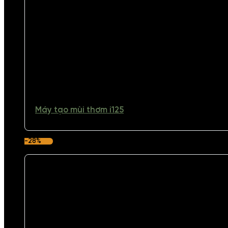
Máy tạo mùi thơm i125
-28%