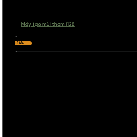
Máy tạo mùi thơm i128
-14%