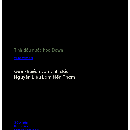
Tinh dầu nước hoa Dawn
xem tất cả
Que khuếch tán tinh dầu
Nguyên Liệu Làm Nến Thơm
NGUYÊN LIỆU LÀM NẾN THƠM
Khám phá nguyên liệu làm nến thơm cao cấp, giúp bạn tự tay tạo ra
những sản phẩm tinh tế, mang dấu ấn cá nhân. Chúng tôi cung cấp
đầy đủ các thành phần từ sáp nến, bấc nến đến tinh dầu an toàn,
mang lại hương thơm thư giãn, sang trọng.
Sáp nến
Bấc nến