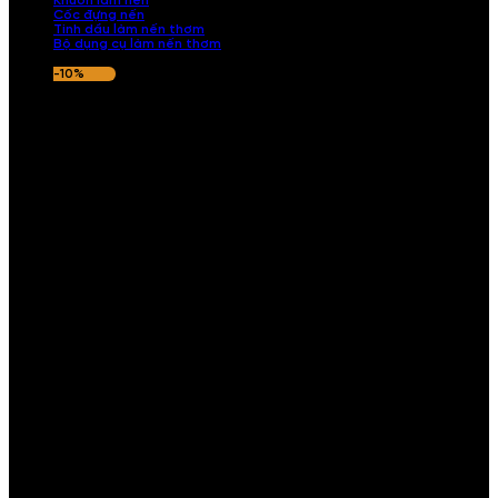
Khuôn làm nến
Cốc đựng nến
Tinh dầu làm nến thơm
Bộ dụng cụ làm nến thơm
-10%