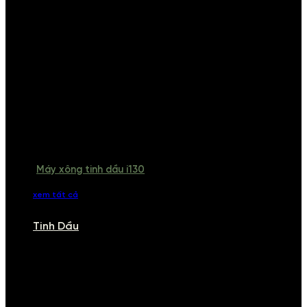
Máy xông tinh dầu i130
xem tất cả
Tinh Dầu
TINH DẦU
Khám phá bộ sưu tập tinh dầu từ iCHARM. Chúng tôi đã phục vụ rất
nhiều khách sạn, cửa hàng, spa lớn trên toàn quốc. Đổi trả 7 ngày