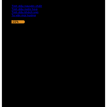
nếu hương thơm không ưng ý.
Tinh dầu nguyên chất
Tinh dầu nước hoa
Tinh dầu khách sạn
Tư vấn mùi hương
-22%