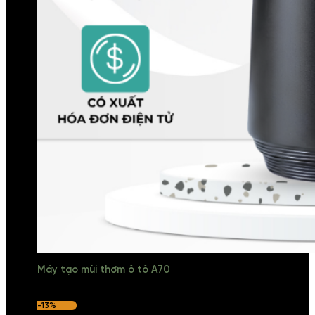
Máy tạo mùi thơm ô tô A70
-13%