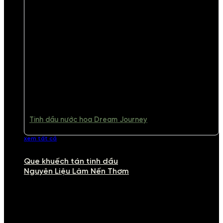
Tinh dầu nước hoa Dream Journey
xem tất cả
Que khuếch tán tinh dầu
Nguyên Liệu Làm Nến Thơm
NGUYÊN LIỆU LÀM NẾN THƠM
Khám phá nguyên liệu làm nến thơm cao cấp, giúp bạn tự tay tạo ra