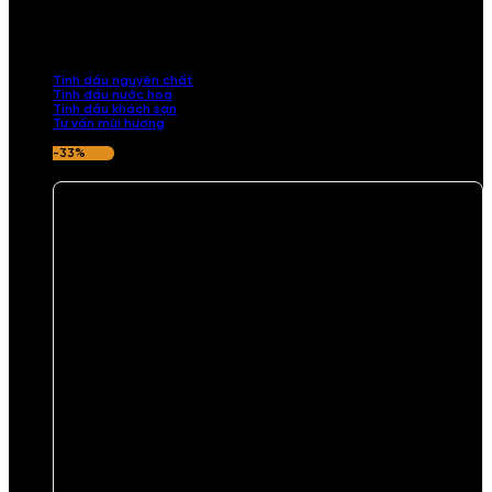
Khám phá bộ sưu tập tinh dầu từ iCHARM. Chúng tôi đã phục vụ rất
nhiều khách sạn, cửa hàng, spa lớn trên toàn quốc. Đổi trả 7 ngày
nếu hương thơm không ưng ý.
Tinh dầu nguyên chất
Tinh dầu nước hoa
Tinh dầu khách sạn
Tư vấn mùi hương
-33%