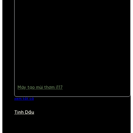
Máy tạo mùi thơm i117
xem tất cả
Tinh Dầu
TINH DẦU