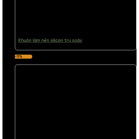
Khuôn làm nến silicon trụ soáy
-11%