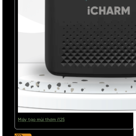
Máy tạo mùi thơm i125
-10%