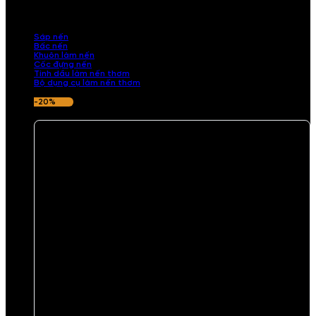
những sản phẩm tinh tế, mang dấu ấn cá nhân. Chúng tôi cung cấp
đầy đủ các thành phần từ sáp nến, bấc nến đến tinh dầu an toàn,
mang lại hương thơm thư giãn, sang trọng.
Sáp nến
Bấc nến
Khuôn làm nến
Cốc đựng nến
Tinh dầu làm nến thơm
Bộ dụng cụ làm nến thơm
-20%