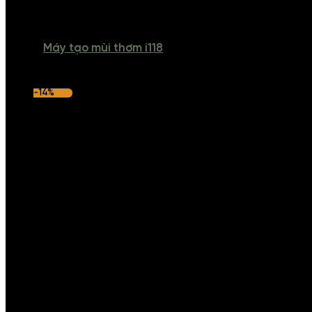
Máy tạo mùi thơm i118
-14%