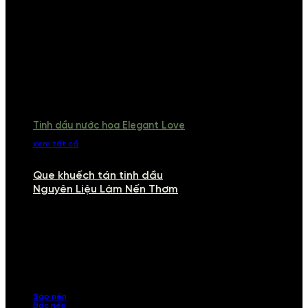
Tinh dầu nước hoa Elegant Love
xem tất cả
Que khuếch tán tinh dầu
Nguyên Liệu Làm Nến Thơm
NGUYÊN LIỆU LÀM NẾN THƠM
Khám phá nguyên liệu làm nến thơm cao cấp, giúp bạn tự tay tạo ra
những sản phẩm tinh tế, mang dấu ấn cá nhân. Chúng tôi cung cấp
đầy đủ các thành phần từ sáp nến, bấc nến đến tinh dầu an toàn,
mang lại hương thơm thư giãn, sang trọng.
Sáp nến
Bấc nến