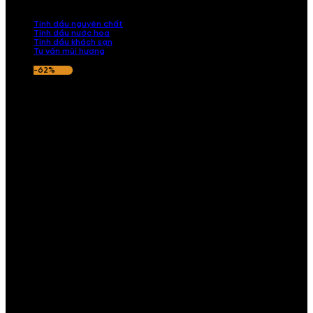
nếu hương thơm không ưng ý.
Tinh dầu nguyên chất
Tinh dầu nước hoa
Tinh dầu khách sạn
Tư vấn mùi hương
-62%