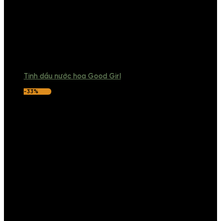
Tinh dầu nước hoa Good Girl
-33%