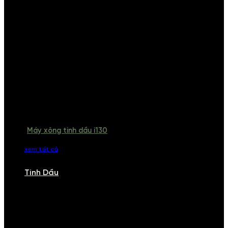
Máy xông tinh dầu i130
xem tất cả
Tinh Dầu
TINH DẦU
Khám phá bộ sưu tập tinh dầu từ iCHARM. Chúng tôi đã phục vụ rất
nhiều khách sạn, cửa hàng, spa lớn trên toàn quốc. Đổi trả 7 ngày