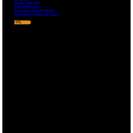
Khuôn làm nến
Cốc đựng nến
Tinh dầu làm nến thơm
Bộ dụng cụ làm nến thơm
-11%