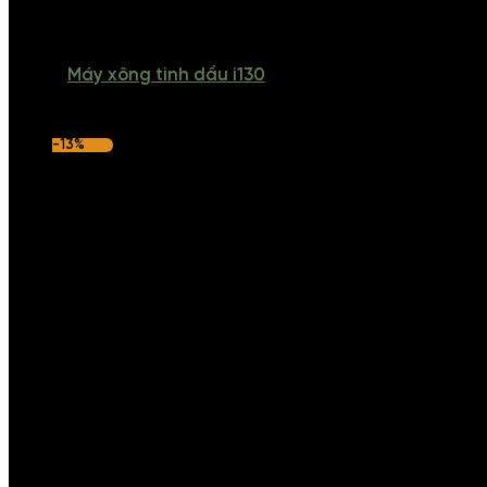
Máy xông tinh dầu i130
-13%