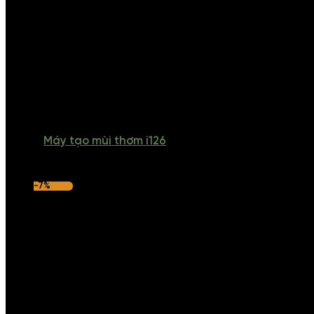
Máy tạo mùi thơm i126
-7%