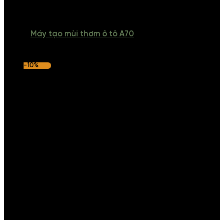
Máy tạo mùi thơm ô tô A70
-10%