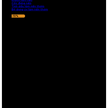
Khuôn làm nến
Cốc đựng nến
Tinh dầu làm nến thơm
Bộ dụng cụ làm nến thơm
-10%