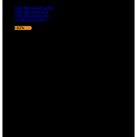
nếu hương thơm không ưng ý.
Tinh dầu nguyên chất
Tinh dầu nước hoa
Tinh dầu khách sạn
Tư vấn mùi hương
-62%