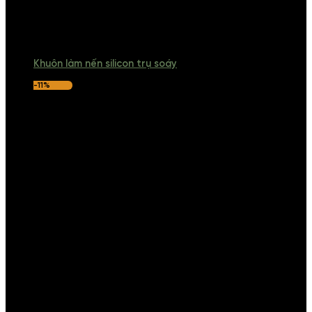
Khuôn làm nến silicon trụ soáy
-11%