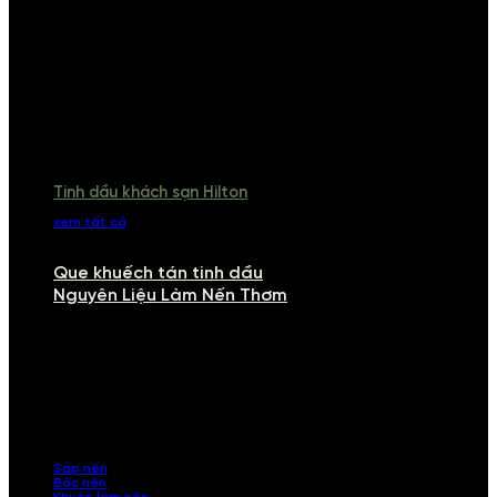
Tinh dầu khách sạn Hilton
xem tất cả
Que khuếch tán tinh dầu
Nguyên Liệu Làm Nến Thơm
NGUYÊN LIỆU LÀM NẾN THƠM
Khám phá nguyên liệu làm nến thơm cao cấp, giúp bạn tự tay tạo ra
những sản phẩm tinh tế, mang dấu ấn cá nhân. Chúng tôi cung cấp
đầy đủ các thành phần từ sáp nến, bấc nến đến tinh dầu an toàn,
mang lại hương thơm thư giãn, sang trọng.
Sáp nến
Bấc nến