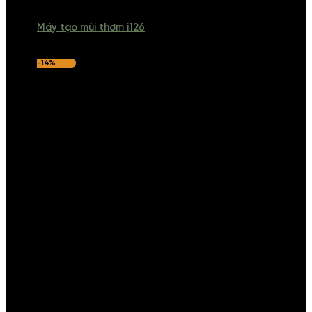
Máy tạo mùi thơm i126
-14%