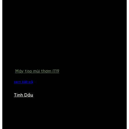
Máy tạo mùi thơm i119
xem tất cả
Tinh Dầu
TINH DẦU
Khám phá bộ sưu tập tinh dầu từ iCHARM. Chúng tôi đã phục vụ rất
nhiều khách sạn, cửa hàng, spa lớn trên toàn quốc. Đổi trả 7 ngày