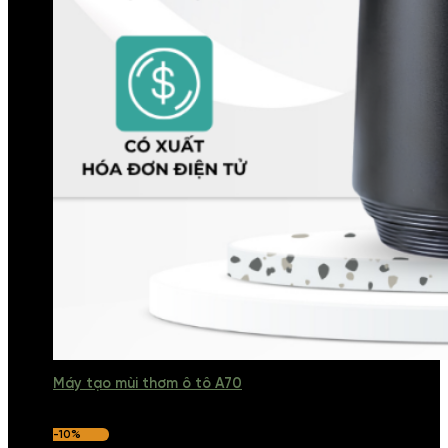
Máy tạo mùi thơm ô tô A70
-10%