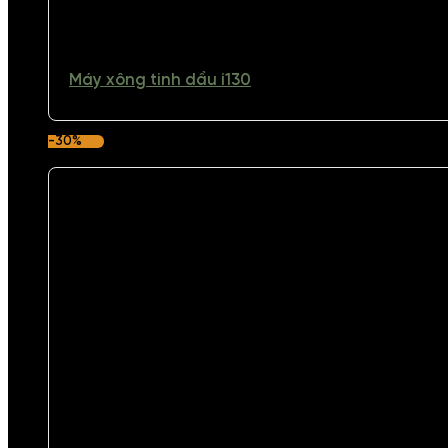
Máy xông tinh dầu i130
-30%