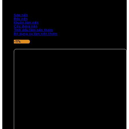
những sản phẩm tinh tế, mang dấu ấn cá nhân. Chúng tôi cung cấp
đầy đủ các thành phần từ sáp nến, bấc nến đến tinh dầu an toàn,
mang lại hương thơm thư giãn, sang trọng.
Sáp nến
Bấc nến
Khuôn làm nến
Cốc đựng nến
Tinh dầu làm nến thơm
Bộ dụng cụ làm nến thơm
-11%