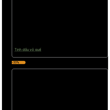
Tinh dầu vỏ quế
-33%