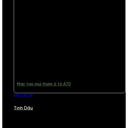
Máy tạo mùi thơm ô tô A70
xem tất cả
Tinh Dầu
TINH DẦU