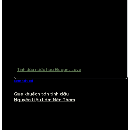
Tinh dầu nước hoa Elegant Love
xem tất cả
Que khuếch tán tinh dầu
Nguyên Liệu Làm Nến Thơm
NGUYÊN LIỆU LÀM NẾN THƠM
Khám phá nguyên liệu làm nến thơm cao cấp, giúp bạn tự tay tạo ra