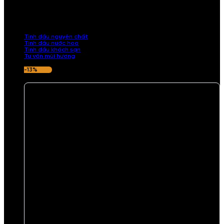
Khám phá bộ sưu tập tinh dầu từ iCHARM. Chúng tôi đã phục vụ rất
nhiều khách sạn, cửa hàng, spa lớn trên toàn quốc. Đổi trả 7 ngày
nếu hương thơm không ưng ý.
Tinh dầu nguyên chất
Tinh dầu nước hoa
Tinh dầu khách sạn
Tư vấn mùi hương
-13%