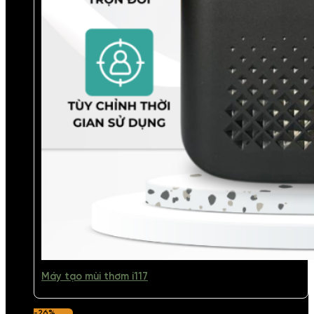
Máy tạo mùi thơm i117
-26%