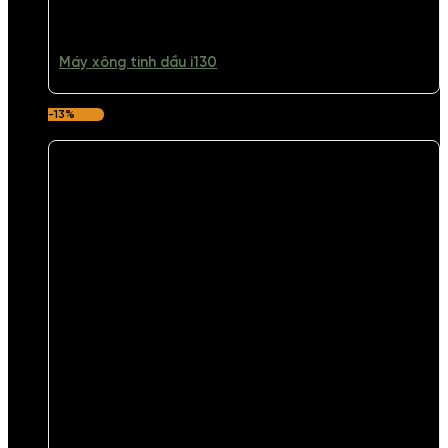
Máy xông tinh dầu i130
-13%