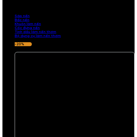
những sản phẩm tinh tế, mang dấu ấn cá nhân. Chúng tôi cung cấp
đầy đủ các thành phần từ sáp nến, bấc nến đến tinh dầu an toàn,
mang lại hương thơm thư giãn, sang trọng.
Sáp nến
Bấc nến
Khuôn làm nến
Cốc đựng nến
Tinh dầu làm nến thơm
Bộ dụng cụ làm nến thơm
-20%