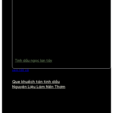
Tinh dầu ngọc lan tây
xem tất cả
Que khuếch tán tinh dầu
Nguyên Liệu Làm Nến Thơm
NGUYÊN LIỆU LÀM NẾN THƠM
Khám phá nguyên liệu làm nến thơm cao cấp, giúp bạn tự tay tạo ra