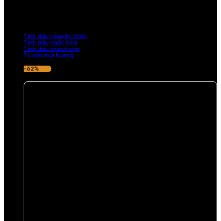
Khám phá bộ sưu tập tinh dầu từ iCHARM. Chúng tôi đã phục vụ rất
nhiều khách sạn, cửa hàng, spa lớn trên toàn quốc. Đổi trả 7 ngày
nếu hương thơm không ưng ý.
Tinh dầu nguyên chất
Tinh dầu nước hoa
Tinh dầu khách sạn
Tư vấn mùi hương
-62%