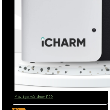
Máy tạo mùi thơm i120
-28%