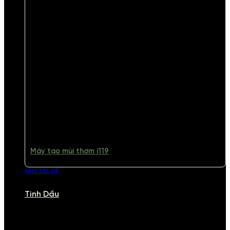
Máy tạo mùi thơm i119
xem tất cả
Tinh Dầu
TINH DẦU