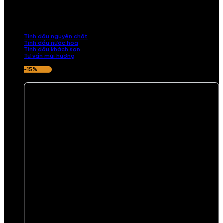
Khám phá bộ sưu tập tinh dầu từ iCHARM. Chúng tôi đã phục vụ rất
nhiều khách sạn, cửa hàng, spa lớn trên toàn quốc. Đổi trả 7 ngày
nếu hương thơm không ưng ý.
Tinh dầu nguyên chất
Tinh dầu nước hoa
Tinh dầu khách sạn
Tư vấn mùi hương
-15%