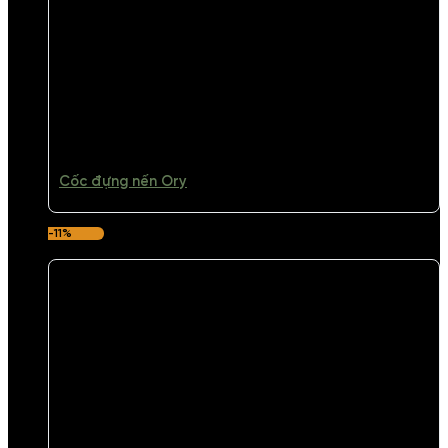
Cốc đựng nến Ory
-11%