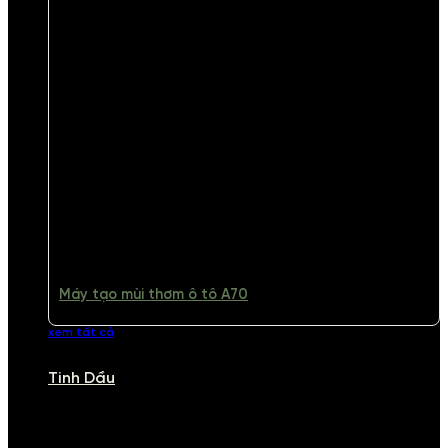
Máy tạo mùi thơm ô tô A70
xem tất cả
Tinh Dầu
TINH DẦU