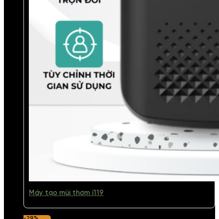
Máy tạo mùi thơm i119
-29%