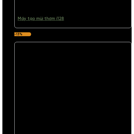
Máy tạo mùi thơm i128
-13%