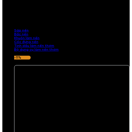
NGUYÊN LIỆU LÀM NẾN THƠM
Khám phá nguyên liệu làm nến thơm cao cấp, giúp bạn tự tay tạo ra
những sản phẩm tinh tế, mang dấu ấn cá nhân. Chúng tôi cung cấp
đầy đủ các thành phần từ sáp nến, bấc nến đến tinh dầu an toàn,
mang lại hương thơm thư giãn, sang trọng.
Sáp nến
Bấc nến
Khuôn làm nến
Cốc đựng nến
Tinh dầu làm nến thơm
Bộ dụng cụ làm nến thơm
-11%