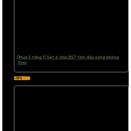
[Mua 5 tặng 1] Set 6 chai BST tinh dầu xông phòng
10ml
-18%