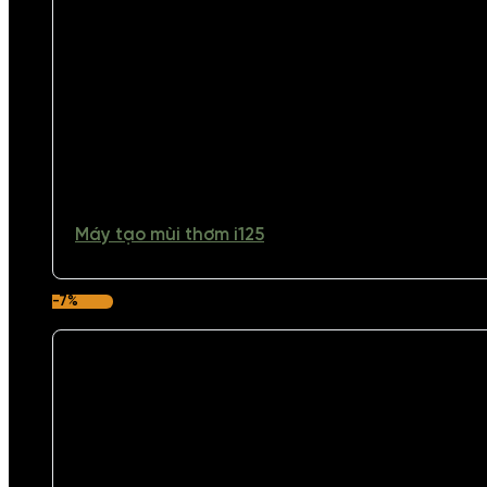
Máy tạo mùi thơm i125
-7%