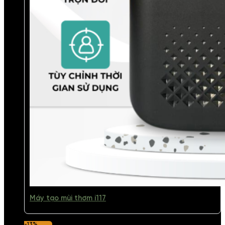
Máy tạo mùi thơm i117
-13%