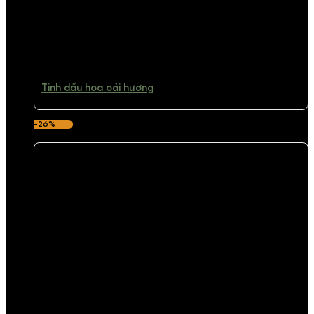
Tinh dầu hoa oải hương
-26%