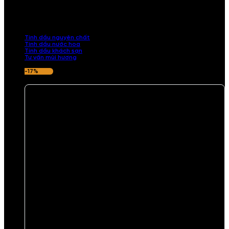
Khám phá bộ sưu tập tinh dầu từ iCHARM. Chúng tôi đã phục vụ rất
nhiều khách sạn, cửa hàng, spa lớn trên toàn quốc. Đổi trả 7 ngày
nếu hương thơm không ưng ý.
Tinh dầu nguyên chất
Tinh dầu nước hoa
Tinh dầu khách sạn
Tư vấn mùi hương
-17%