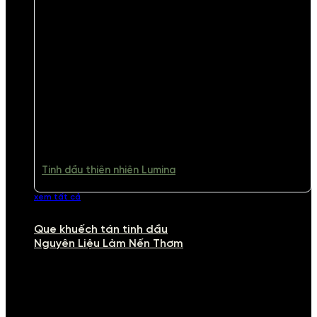
Tinh dầu thiên nhiên Lumina
xem tất cả
Que khuếch tán tinh dầu
Nguyên Liệu Làm Nến Thơm
NGUYÊN LIỆU LÀM NẾN THƠM
Khám phá nguyên liệu làm nến thơm cao cấp, giúp bạn tự tay tạo ra