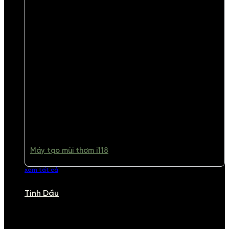
Máy tạo mùi thơm i118
xem tất cả
Tinh Dầu
TINH DẦU