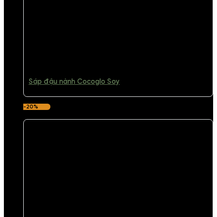
Sáp đậu nành Cocoglo Soy
-20%