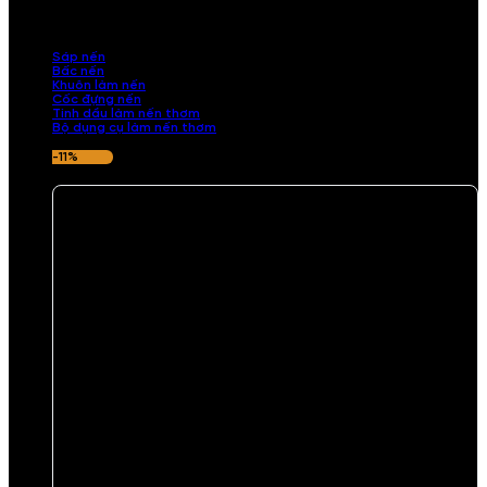
những sản phẩm tinh tế, mang dấu ấn cá nhân. Chúng tôi cung cấp
đầy đủ các thành phần từ sáp nến, bấc nến đến tinh dầu an toàn,
mang lại hương thơm thư giãn, sang trọng.
Sáp nến
Bấc nến
Khuôn làm nến
Cốc đựng nến
Tinh dầu làm nến thơm
Bộ dụng cụ làm nến thơm
-11%