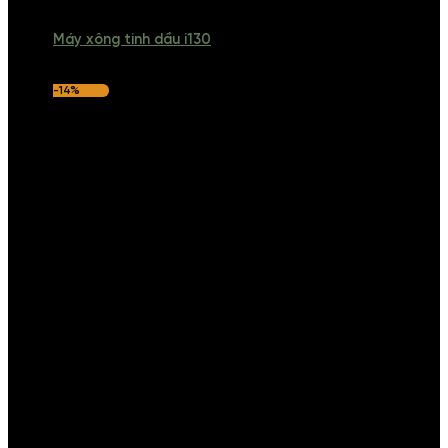
Máy xông tinh dầu i130
-14%