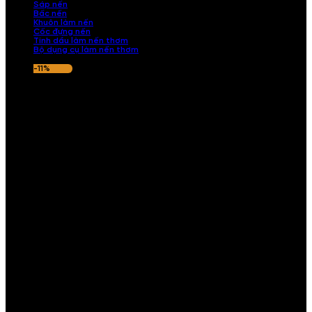
Sáp nến
Bấc nến
Khuôn làm nến
Cốc đựng nến
Tinh dầu làm nến thơm
Bộ dụng cụ làm nến thơm
-11%