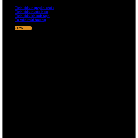
nếu hương thơm không ưng ý.
Tinh dầu nguyên chất
Tinh dầu nước hoa
Tinh dầu khách sạn
Tư vấn mùi hương
-17%