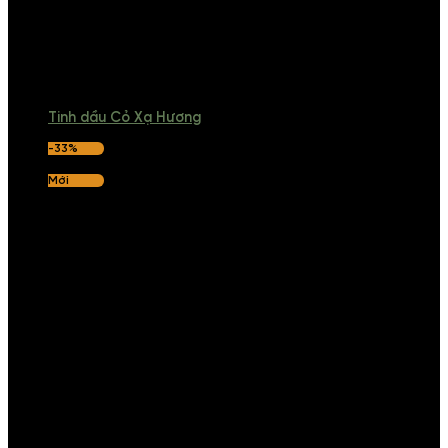
Tinh dầu Cỏ Xạ Hương
-33%
Mới