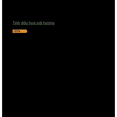
Tinh dầu hoa oải hương
-33%