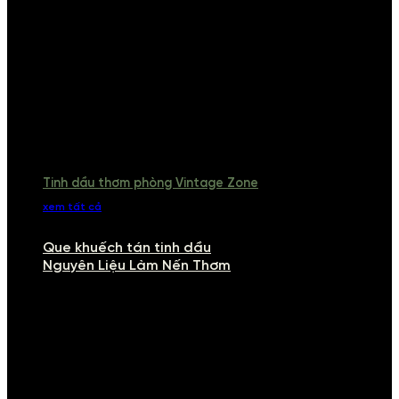
Tinh dầu thơm phòng Vintage Zone
xem tất cả
Que khuếch tán tinh dầu
Nguyên Liệu Làm Nến Thơm
NGUYÊN LIỆU LÀM NẾN THƠM
Khám phá nguyên liệu làm nến thơm cao cấp, giúp bạn tự tay tạo ra
những sản phẩm tinh tế, mang dấu ấn cá nhân. Chúng tôi cung cấp
đầy đủ các thành phần từ sáp nến, bấc nến đến tinh dầu an toàn,
mang lại hương thơm thư giãn, sang trọng.