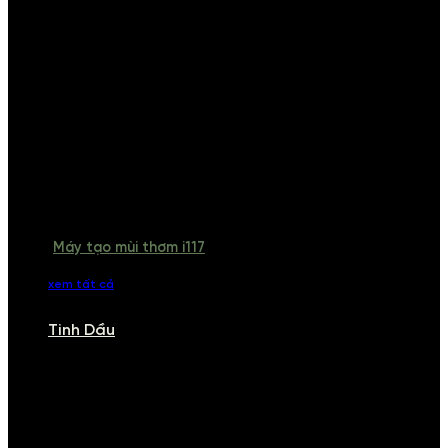
Máy tạo mùi thơm i117
xem tất cả
Tinh Dầu
TINH DẦU
Khám phá bộ sưu tập tinh dầu từ iCHARM. Chúng tôi đã phục vụ rất
nhiều khách sạn, cửa hàng, spa lớn trên toàn quốc. Đổi trả 7 ngày