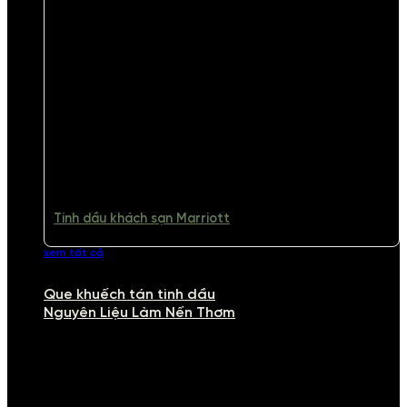
Tinh dầu khách sạn Marriott
xem tất cả
Que khuếch tán tinh dầu
Nguyên Liệu Làm Nến Thơm
NGUYÊN LIỆU LÀM NẾN THƠM
Khám phá nguyên liệu làm nến thơm cao cấp, giúp bạn tự tay tạo ra