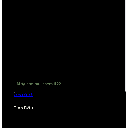
Máy tạo mùi thơm i122
xem tất cả
Tinh Dầu
TINH DẦU