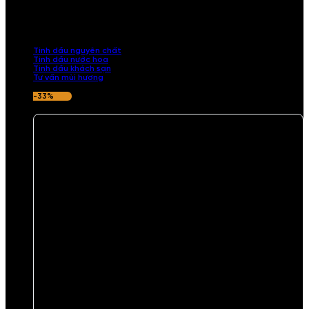
Khám phá bộ sưu tập tinh dầu từ iCHARM. Chúng tôi đã phục vụ rất
nhiều khách sạn, cửa hàng, spa lớn trên toàn quốc. Đổi trả 7 ngày
nếu hương thơm không ưng ý.
Tinh dầu nguyên chất
Tinh dầu nước hoa
Tinh dầu khách sạn
Tư vấn mùi hương
-33%