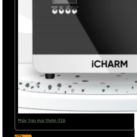
Máy tạo mùi thơm i126
-13%