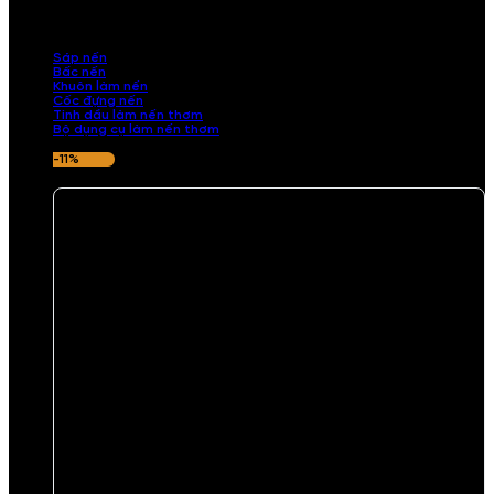
những sản phẩm tinh tế, mang dấu ấn cá nhân. Chúng tôi cung cấp
đầy đủ các thành phần từ sáp nến, bấc nến đến tinh dầu an toàn,
mang lại hương thơm thư giãn, sang trọng.
Sáp nến
Bấc nến
Khuôn làm nến
Cốc đựng nến
Tinh dầu làm nến thơm
Bộ dụng cụ làm nến thơm
-11%