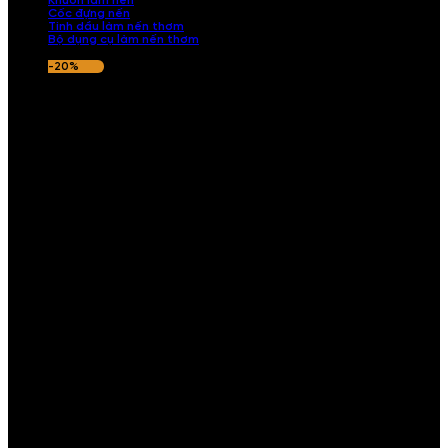
Khuôn làm nến
Cốc đựng nến
Tinh dầu làm nến thơm
Bộ dụng cụ làm nến thơm
-20%