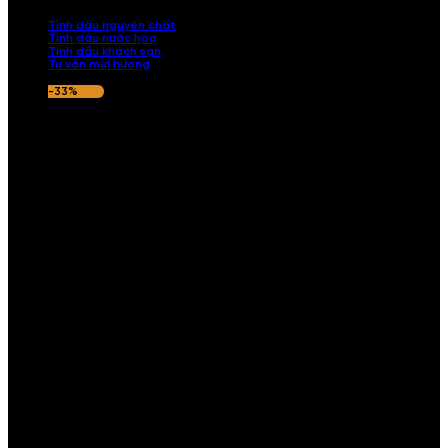
nếu hương thơm không ưng ý.
Tinh dầu nguyên chất
Tinh dầu nước hoa
Tinh dầu khách sạn
Tư vấn mùi hương
-33%