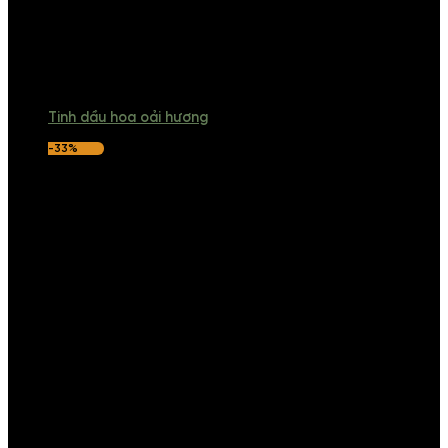
Tinh dầu hoa oải hương
-33%