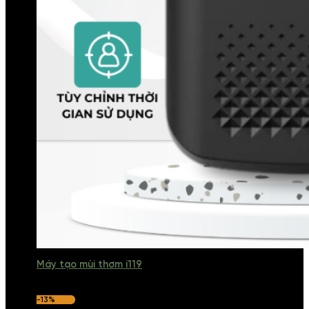
Máy tạo mùi thơm i119
-13%