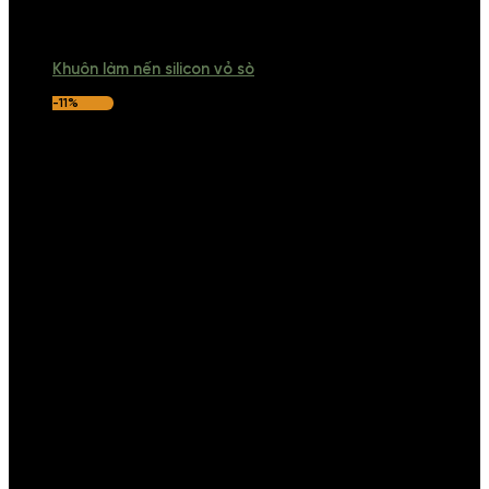
Khuôn làm nến silicon vỏ sò
-11%