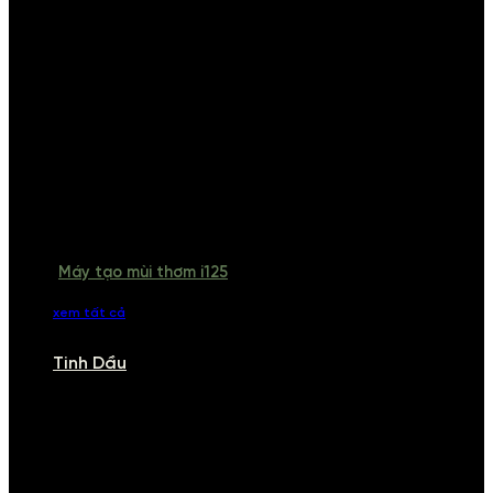
Máy tạo mùi thơm i125
xem tất cả
Tinh Dầu
TINH DẦU
Khám phá bộ sưu tập tinh dầu từ iCHARM. Chúng tôi đã phục vụ rất
nhiều khách sạn, cửa hàng, spa lớn trên toàn quốc. Đổi trả 7 ngày