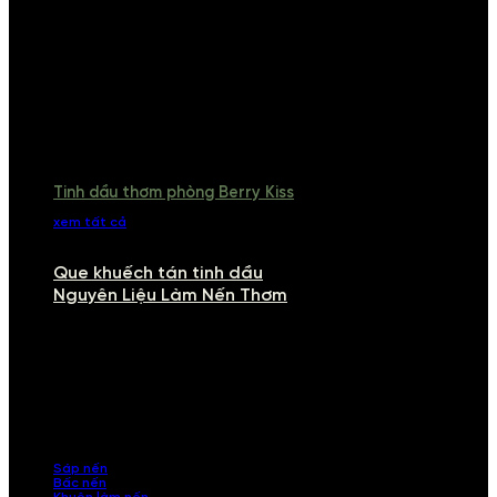
Tinh dầu thơm phòng Berry Kiss
xem tất cả
Que khuếch tán tinh dầu
Nguyên Liệu Làm Nến Thơm
NGUYÊN LIỆU LÀM NẾN THƠM
Khám phá nguyên liệu làm nến thơm cao cấp, giúp bạn tự tay tạo ra
những sản phẩm tinh tế, mang dấu ấn cá nhân. Chúng tôi cung cấp
đầy đủ các thành phần từ sáp nến, bấc nến đến tinh dầu an toàn,
mang lại hương thơm thư giãn, sang trọng.
Sáp nến
Bấc nến