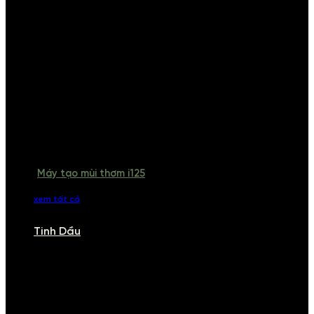
Máy tạo mùi thơm i125
xem tất cả
Tinh Dầu
TINH DẦU
Khám phá bộ sưu tập tinh dầu từ iCHARM. Chúng tôi đã phục vụ rất
nhiều khách sạn, cửa hàng, spa lớn trên toàn quốc. Đổi trả 7 ngày