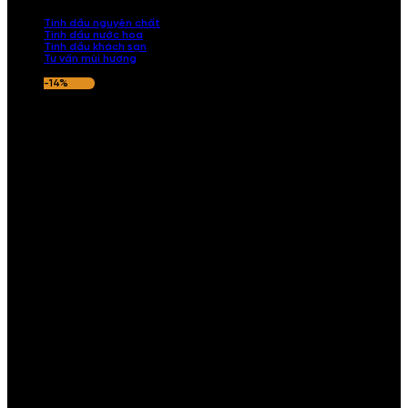
nếu hương thơm không ưng ý.
Tinh dầu nguyên chất
Tinh dầu nước hoa
Tinh dầu khách sạn
Tư vấn mùi hương
-14%