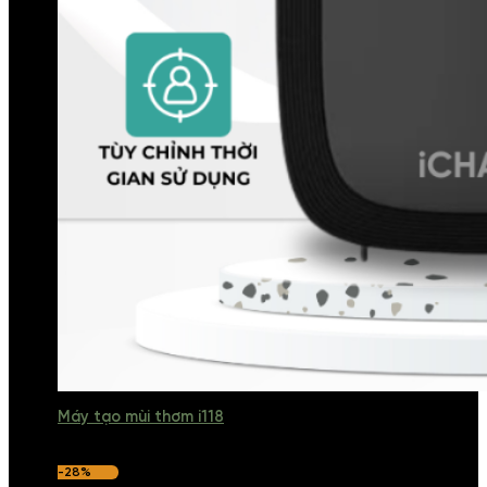
Máy tạo mùi thơm i118
-28%