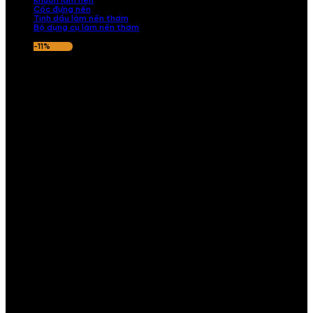
Khuôn làm nến
Cốc đựng nến
Tinh dầu làm nến thơm
Bộ dụng cụ làm nến thơm
-11%