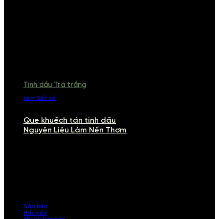
Tinh dầu Trà trắng
xem tất cả
Que khuếch tán tinh dầu
Nguyên Liệu Làm Nến Thơm
NGUYÊN LIỆU LÀM NẾN THƠM
Khám phá nguyên liệu làm nến thơm cao cấp, giúp bạn tự tay tạo ra
những sản phẩm tinh tế, mang dấu ấn cá nhân. Chúng tôi cung cấp
đầy đủ các thành phần từ sáp nến, bấc nến đến tinh dầu an toàn,
mang lại hương thơm thư giãn, sang trọng.
Sáp nến
Bấc nến