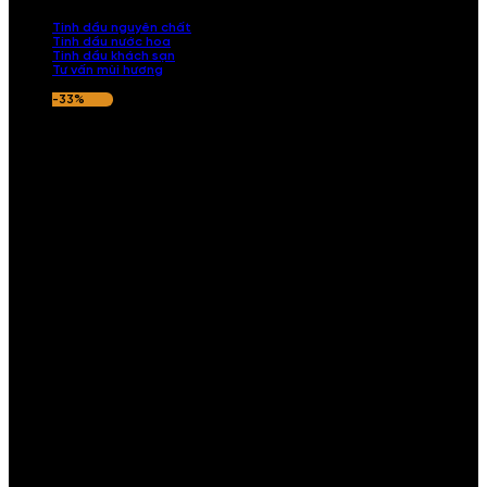
nếu hương thơm không ưng ý.
Tinh dầu nguyên chất
Tinh dầu nước hoa
Tinh dầu khách sạn
Tư vấn mùi hương
-33%