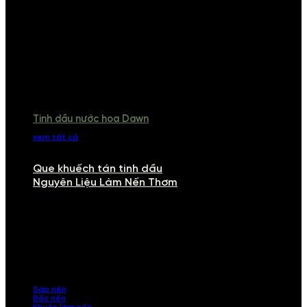
Tinh dầu nước hoa Dawn
xem tất cả
Que khuếch tán tinh dầu
Nguyên Liệu Làm Nến Thơm
NGUYÊN LIỆU LÀM NẾN THƠM
Khám phá nguyên liệu làm nến thơm cao cấp, giúp bạn tự tay tạo ra
những sản phẩm tinh tế, mang dấu ấn cá nhân. Chúng tôi cung cấp
đầy đủ các thành phần từ sáp nến, bấc nến đến tinh dầu an toàn,
mang lại hương thơm thư giãn, sang trọng.
Sáp nến
Bấc nến