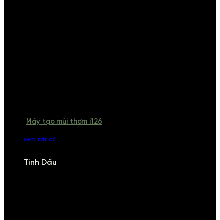
Máy tạo mùi thơm i126
xem tất cả
Tinh Dầu
TINH DẦU
Khám phá bộ sưu tập tinh dầu từ iCHARM. Chúng tôi đã phục vụ rất
nhiều khách sạn, cửa hàng, spa lớn trên toàn quốc. Đổi trả 7 ngày