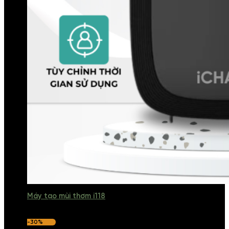
Máy tạo mùi thơm i118
-30%