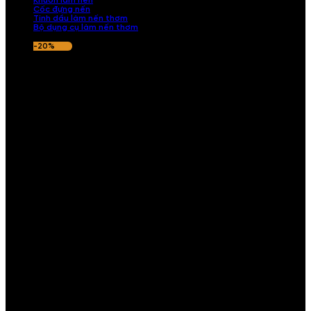
Khuôn làm nến
Cốc đựng nến
Tinh dầu làm nến thơm
Bộ dụng cụ làm nến thơm
-20%