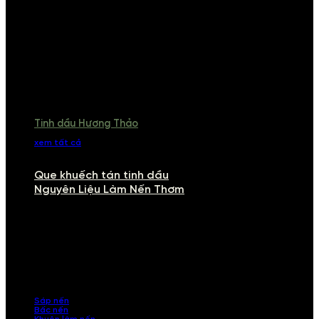
Tinh dầu Hương Thảo
xem tất cả
Que khuếch tán tinh dầu
Nguyên Liệu Làm Nến Thơm
NGUYÊN LIỆU LÀM NẾN THƠM
Khám phá nguyên liệu làm nến thơm cao cấp, giúp bạn tự tay tạo ra
những sản phẩm tinh tế, mang dấu ấn cá nhân. Chúng tôi cung cấp
đầy đủ các thành phần từ sáp nến, bấc nến đến tinh dầu an toàn,
mang lại hương thơm thư giãn, sang trọng.
Sáp nến
Bấc nến