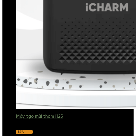
Máy tạo mùi thơm i125
-14%