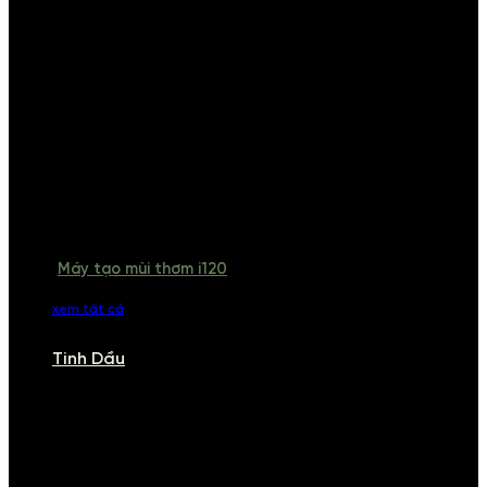
Máy tạo mùi thơm i120
xem tất cả
Tinh Dầu
TINH DẦU
Khám phá bộ sưu tập tinh dầu từ iCHARM. Chúng tôi đã phục vụ rất
nhiều khách sạn, cửa hàng, spa lớn trên toàn quốc. Đổi trả 7 ngày