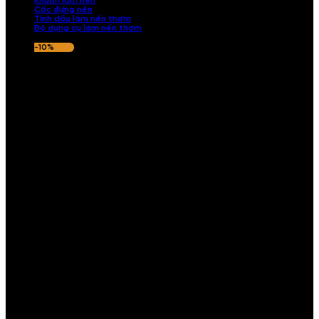
Khuôn làm nến
Cốc đựng nến
Tinh dầu làm nến thơm
Bộ dụng cụ làm nến thơm
-10%