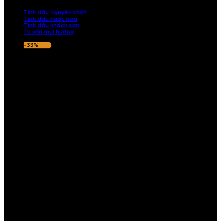
nếu hương thơm không ưng ý.
Tinh dầu nguyên chất
Tinh dầu nước hoa
Tinh dầu khách sạn
Tư vấn mùi hương
-33%