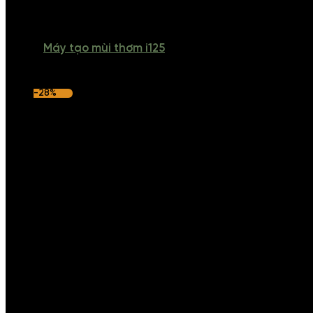
Máy tạo mùi thơm i125
-28%