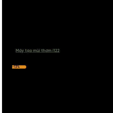
Máy tạo mùi thơm i122
-13%