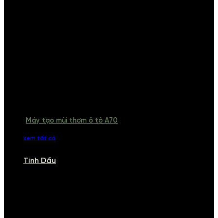
Máy tạo mùi thơm ô tô A70
xem tất cả
Tinh Dầu
TINH DẦU
Khám phá bộ sưu tập tinh dầu từ iCHARM. Chúng tôi đã phục vụ rất
nhiều khách sạn, cửa hàng, spa lớn trên toàn quốc. Đổi trả 7 ngày