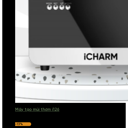
Máy tạo mùi thơm i126
-13%