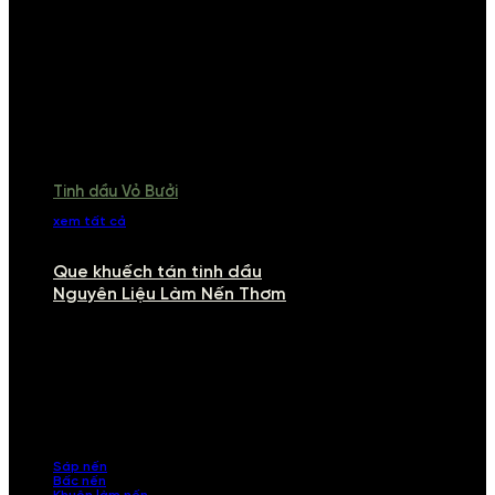
Tinh dầu Vỏ Bưởi
xem tất cả
Que khuếch tán tinh dầu
Nguyên Liệu Làm Nến Thơm
NGUYÊN LIỆU LÀM NẾN THƠM
Khám phá nguyên liệu làm nến thơm cao cấp, giúp bạn tự tay tạo ra
những sản phẩm tinh tế, mang dấu ấn cá nhân. Chúng tôi cung cấp
đầy đủ các thành phần từ sáp nến, bấc nến đến tinh dầu an toàn,
mang lại hương thơm thư giãn, sang trọng.
Sáp nến
Bấc nến