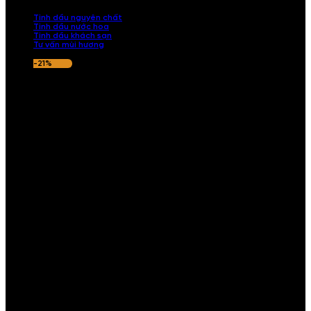
nếu hương thơm không ưng ý.
Tinh dầu nguyên chất
Tinh dầu nước hoa
Tinh dầu khách sạn
Tư vấn mùi hương
-21%