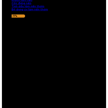
Khuôn làm nến
Cốc đựng nến
Tinh dầu làm nến thơm
Bộ dụng cụ làm nến thơm
-11%