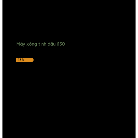
Máy xông tinh dầu i130
-13%