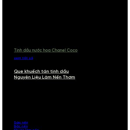
Tinh dầu nước hoa Chanel Coco
xem tất cả
Que khuếch tán tinh dầu
Nguyên Liệu Làm Nến Thơm
NGUYÊN LIỆU LÀM NẾN THƠM
Khám phá nguyên liệu làm nến thơm cao cấp, giúp bạn tự tay tạo ra
những sản phẩm tinh tế, mang dấu ấn cá nhân. Chúng tôi cung cấp
đầy đủ các thành phần từ sáp nến, bấc nến đến tinh dầu an toàn,
mang lại hương thơm thư giãn, sang trọng.
Sáp nến
Bấc nến