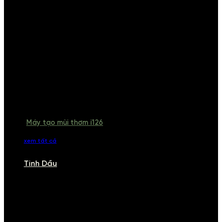
Máy tạo mùi thơm i126
xem tất cả
Tinh Dầu
TINH DẦU
Khám phá bộ sưu tập tinh dầu từ iCHARM. Chúng tôi đã phục vụ rất
nhiều khách sạn, cửa hàng, spa lớn trên toàn quốc. Đổi trả 7 ngày