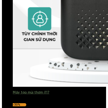
Máy tạo mùi thơm i117
-30%