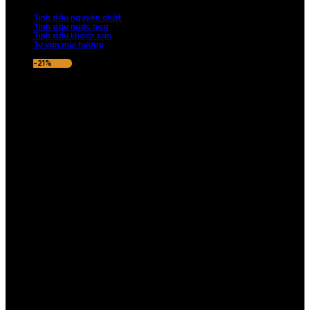
nếu hương thơm không ưng ý.
Tinh dầu nguyên chất
Tinh dầu nước hoa
Tinh dầu khách sạn
Tư vấn mùi hương
-21%