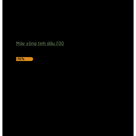
Máy xông tinh dầu i130
-10%