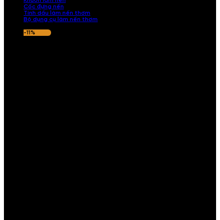
Khuôn làm nến
Cốc đựng nến
Tinh dầu làm nến thơm
Bộ dụng cụ làm nến thơm
-11%