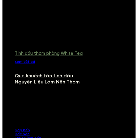
Tinh dầu thơm phòng White Tea
xem tất cả
Que khuếch tán tinh dầu
Nguyên Liệu Làm Nến Thơm
NGUYÊN LIỆU LÀM NẾN THƠM
Khám phá nguyên liệu làm nến thơm cao cấp, giúp bạn tự tay tạo ra
những sản phẩm tinh tế, mang dấu ấn cá nhân. Chúng tôi cung cấp
đầy đủ các thành phần từ sáp nến, bấc nến đến tinh dầu an toàn,
mang lại hương thơm thư giãn, sang trọng.
Sáp nến
Bấc nến