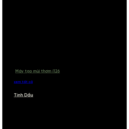
Máy tạo mùi thơm i126
xem tất cả
Tinh Dầu
TINH DẦU
Khám phá bộ sưu tập tinh dầu từ iCHARM. Chúng tôi đã phục vụ rất
nhiều khách sạn, cửa hàng, spa lớn trên toàn quốc. Đổi trả 7 ngày