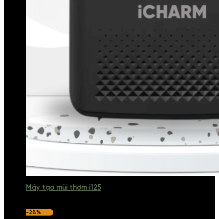
Máy tạo mùi thơm i125
-28%