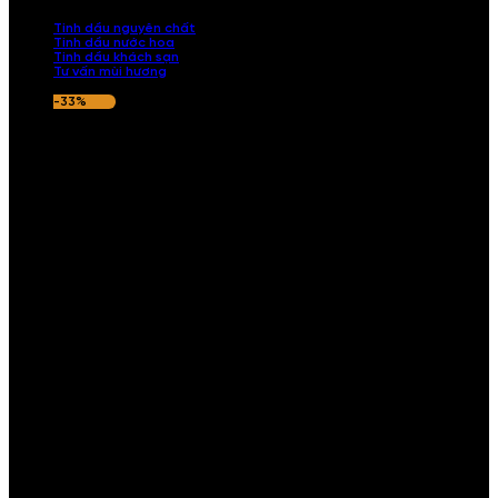
nếu hương thơm không ưng ý.
Tinh dầu nguyên chất
Tinh dầu nước hoa
Tinh dầu khách sạn
Tư vấn mùi hương
-33%