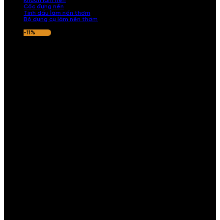
Khuôn làm nến
Cốc đựng nến
Tinh dầu làm nến thơm
Bộ dụng cụ làm nến thơm
-11%