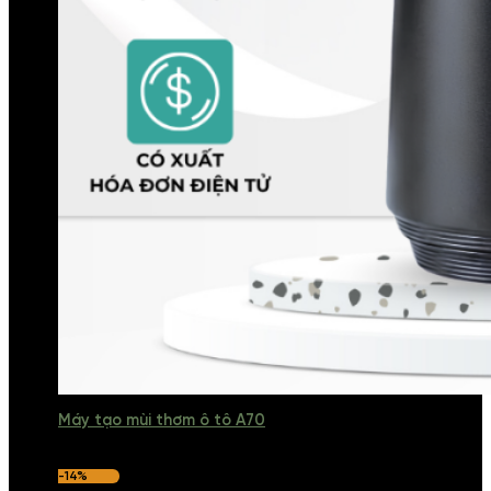
Máy tạo mùi thơm ô tô A70
-14%