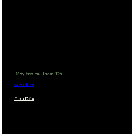
Máy tạo mùi thơm i126
xem tất cả
Tinh Dầu
TINH DẦU
Khám phá bộ sưu tập tinh dầu từ iCHARM. Chúng tôi đã phục vụ rất
nhiều khách sạn, cửa hàng, spa lớn trên toàn quốc. Đổi trả 7 ngày