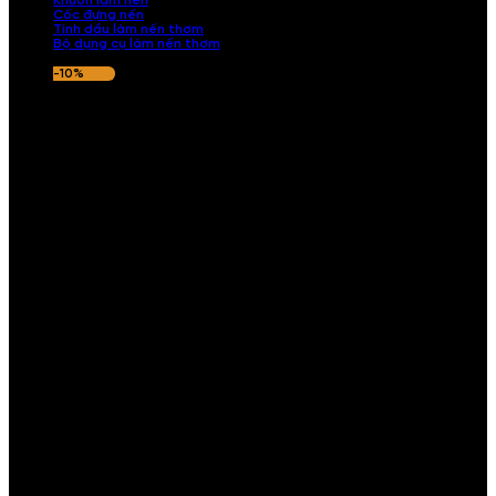
Khuôn làm nến
Cốc đựng nến
Tinh dầu làm nến thơm
Bộ dụng cụ làm nến thơm
-10%