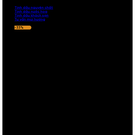
nếu hương thơm không ưng ý.
Tinh dầu nguyên chất
Tinh dầu nước hoa
Tinh dầu khách sạn
Tư vấn mùi hương
-33%