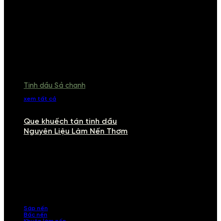
Tinh dầu Sả chanh
xem tất cả
Que khuếch tán tinh dầu
Nguyên Liệu Làm Nến Thơm
NGUYÊN LIỆU LÀM NẾN THƠM
Khám phá nguyên liệu làm nến thơm cao cấp, giúp bạn tự tay tạo ra
những sản phẩm tinh tế, mang dấu ấn cá nhân. Chúng tôi cung cấp
đầy đủ các thành phần từ sáp nến, bấc nến đến tinh dầu an toàn,
mang lại hương thơm thư giãn, sang trọng.
Sáp nến
Bấc nến