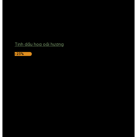
Tinh dầu hoa oải hương
-23%