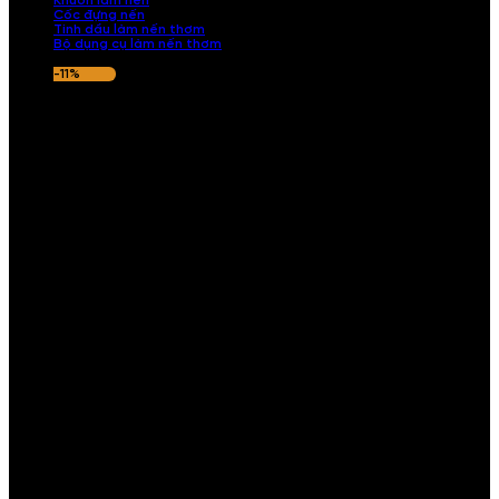
Khuôn làm nến
Cốc đựng nến
Tinh dầu làm nến thơm
Bộ dụng cụ làm nến thơm
-11%