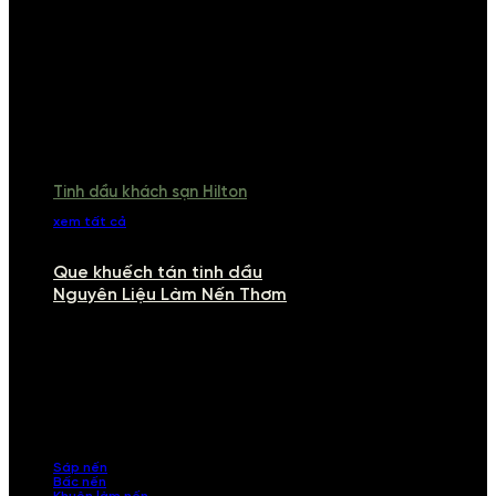
Tinh dầu khách sạn Hilton
xem tất cả
Que khuếch tán tinh dầu
Nguyên Liệu Làm Nến Thơm
NGUYÊN LIỆU LÀM NẾN THƠM
Khám phá nguyên liệu làm nến thơm cao cấp, giúp bạn tự tay tạo ra
những sản phẩm tinh tế, mang dấu ấn cá nhân. Chúng tôi cung cấp
đầy đủ các thành phần từ sáp nến, bấc nến đến tinh dầu an toàn,
mang lại hương thơm thư giãn, sang trọng.
Sáp nến
Bấc nến