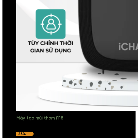
Máy tạo mùi thơm i118
-28%