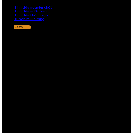
nếu hương thơm không ưng ý.
Tinh dầu nguyên chất
Tinh dầu nước hoa
Tinh dầu khách sạn
Tư vấn mùi hương
-33%