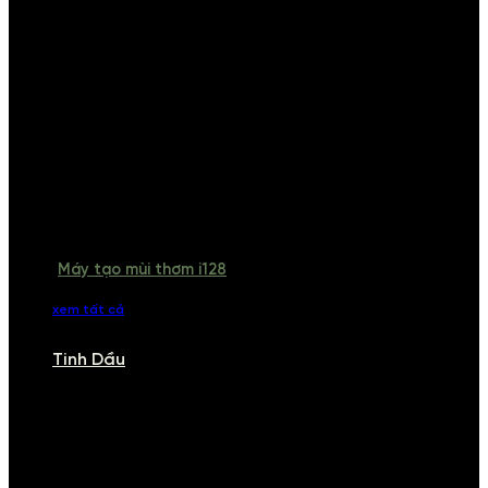
Máy tạo mùi thơm i128
xem tất cả
Tinh Dầu
TINH DẦU
Khám phá bộ sưu tập tinh dầu từ iCHARM. Chúng tôi đã phục vụ rất
nhiều khách sạn, cửa hàng, spa lớn trên toàn quốc. Đổi trả 7 ngày