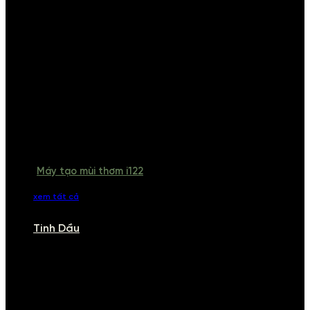
Máy tạo mùi thơm i122
xem tất cả
Tinh Dầu
TINH DẦU
Khám phá bộ sưu tập tinh dầu từ iCHARM. Chúng tôi đã phục vụ rất
nhiều khách sạn, cửa hàng, spa lớn trên toàn quốc. Đổi trả 7 ngày