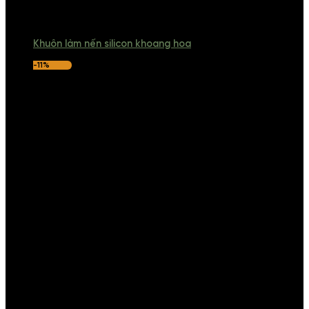
Khuôn làm nến silicon khoang hoa
-11%