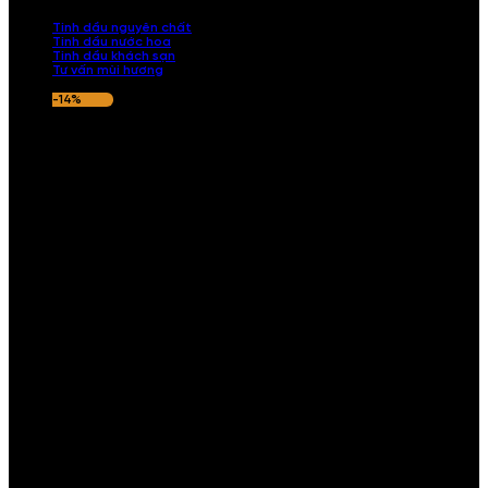
nếu hương thơm không ưng ý.
Tinh dầu nguyên chất
Tinh dầu nước hoa
Tinh dầu khách sạn
Tư vấn mùi hương
-14%