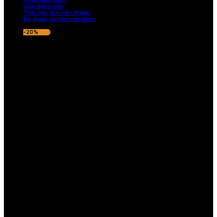
Khuôn làm nến
Cốc đựng nến
Tinh dầu làm nến thơm
Bộ dụng cụ làm nến thơm
-20%