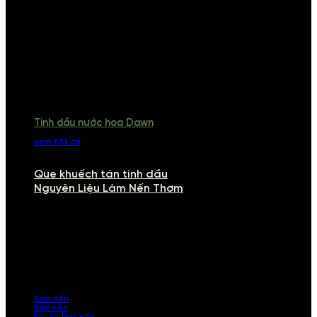
Tinh dầu nước hoa Dawn
xem tất cả
Que khuếch tán tinh dầu
Nguyên Liệu Làm Nến Thơm
NGUYÊN LIỆU LÀM NẾN THƠM
Khám phá nguyên liệu làm nến thơm cao cấp, giúp bạn tự tay tạo ra
những sản phẩm tinh tế, mang dấu ấn cá nhân. Chúng tôi cung cấp
đầy đủ các thành phần từ sáp nến, bấc nến đến tinh dầu an toàn,
mang lại hương thơm thư giãn, sang trọng.
Sáp nến
Bấc nến