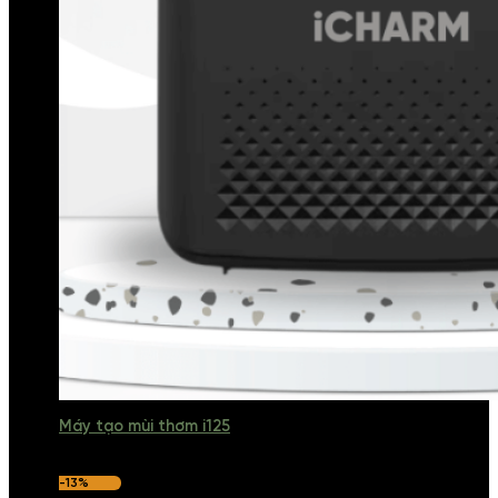
Máy tạo mùi thơm i125
-13%