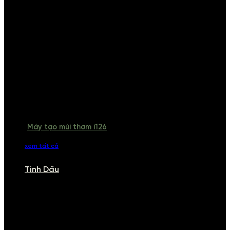
Máy tạo mùi thơm i126
xem tất cả
Tinh Dầu
TINH DẦU
Khám phá bộ sưu tập tinh dầu từ iCHARM. Chúng tôi đã phục vụ rất
nhiều khách sạn, cửa hàng, spa lớn trên toàn quốc. Đổi trả 7 ngày