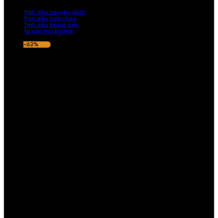
nếu hương thơm không ưng ý.
Tinh dầu nguyên chất
Tinh dầu nước hoa
Tinh dầu khách sạn
Tư vấn mùi hương
-62%