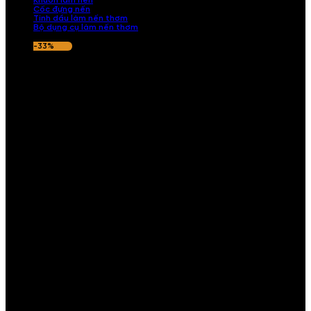
Khuôn làm nến
Cốc đựng nến
Tinh dầu làm nến thơm
Bộ dụng cụ làm nến thơm
-33%