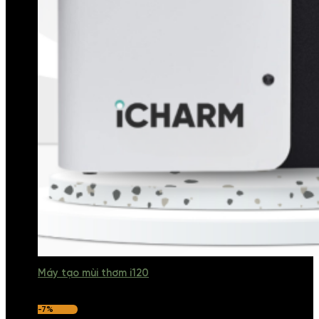
Máy tạo mùi thơm i120
-7%