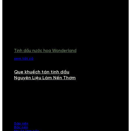
Tinh dầu nước hoa Wonderland
xem tất cả
Que khuếch tán tinh dầu
Nguyên Liệu Làm Nến Thơm
NGUYÊN LIỆU LÀM NẾN THƠM
Khám phá nguyên liệu làm nến thơm cao cấp, giúp bạn tự tay tạo ra
những sản phẩm tinh tế, mang dấu ấn cá nhân. Chúng tôi cung cấp
đầy đủ các thành phần từ sáp nến, bấc nến đến tinh dầu an toàn,
mang lại hương thơm thư giãn, sang trọng.
Sáp nến
Bấc nến