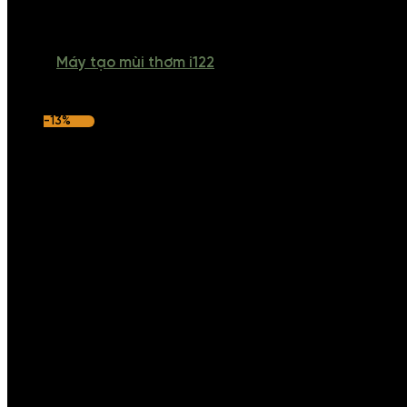
Máy tạo mùi thơm i122
-13%