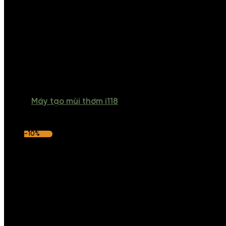
Máy tạo mùi thơm i118
-10%