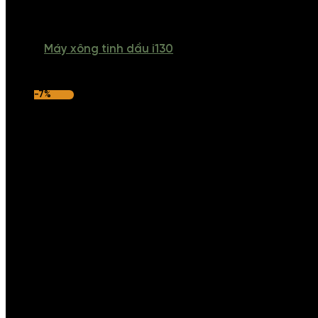
Máy xông tinh dầu i130
-7%