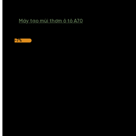
Máy tạo mùi thơm ô tô A70
-7%