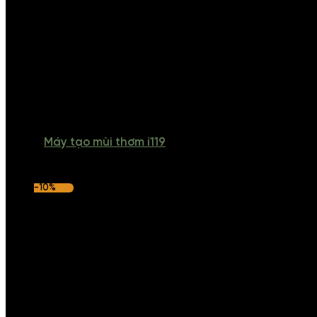
Máy tạo mùi thơm i119
-10%