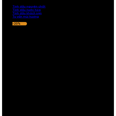
nếu hương thơm không ưng ý.
Tinh dầu nguyên chất
Tinh dầu nước hoa
Tinh dầu khách sạn
Tư vấn mùi hương
-20%