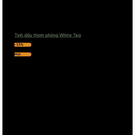
Tinh dầu thơm phòng White Tea
-33%
Mới