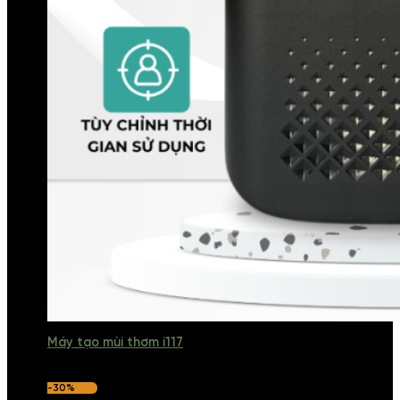
Máy tạo mùi thơm i117
-30%