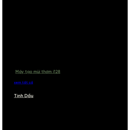
Máy tạo mùi thơm i128
xem tất cả
Tinh Dầu
TINH DẦU
Khám phá bộ sưu tập tinh dầu từ iCHARM. Chúng tôi đã phục vụ rất
nhiều khách sạn, cửa hàng, spa lớn trên toàn quốc. Đổi trả 7 ngày