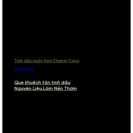
Tinh dầu nước hoa Chanel Coco
xem tất cả
Que khuếch tán tinh dầu
Nguyên Liệu Làm Nến Thơm
NGUYÊN LIỆU LÀM NẾN THƠM
Khám phá nguyên liệu làm nến thơm cao cấp, giúp bạn tự tay tạo ra
những sản phẩm tinh tế, mang dấu ấn cá nhân. Chúng tôi cung cấp
đầy đủ các thành phần từ sáp nến, bấc nến đến tinh dầu an toàn,
mang lại hương thơm thư giãn, sang trọng.