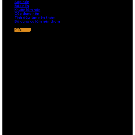
Sáp nến
Bấc nến
Khuôn làm nến
Cốc đựng nến
Tinh dầu làm nến thơm
Bộ dụng cụ làm nến thơm
-11%