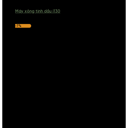
Máy xông tinh dầu i130
-7%