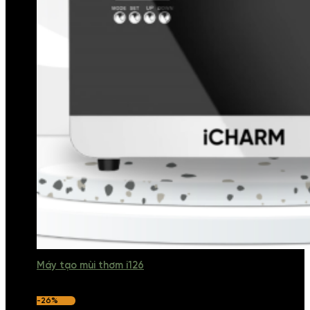
Máy tạo mùi thơm i126
-26%