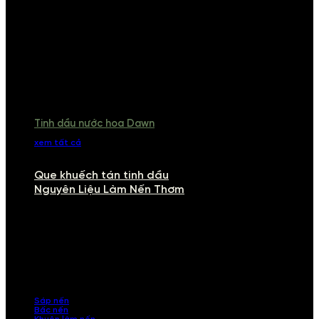
Tinh dầu nước hoa Dawn
xem tất cả
Que khuếch tán tinh dầu
Nguyên Liệu Làm Nến Thơm
NGUYÊN LIỆU LÀM NẾN THƠM
Khám phá nguyên liệu làm nến thơm cao cấp, giúp bạn tự tay tạo ra
những sản phẩm tinh tế, mang dấu ấn cá nhân. Chúng tôi cung cấp
đầy đủ các thành phần từ sáp nến, bấc nến đến tinh dầu an toàn,
mang lại hương thơm thư giãn, sang trọng.
Sáp nến
Bấc nến