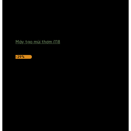
Máy tạo mùi thơm i118
-29%