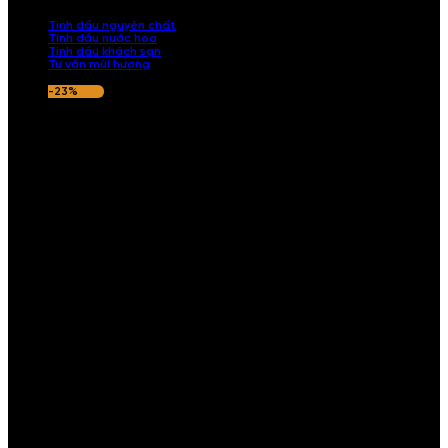
nếu hương thơm không ưng ý.
Tinh dầu nguyên chất
Tinh dầu nước hoa
Tinh dầu khách sạn
Tư vấn mùi hương
-23%