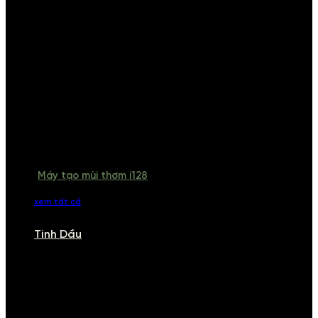
Máy tạo mùi thơm i128
xem tất cả
Tinh Dầu
TINH DẦU
Khám phá bộ sưu tập tinh dầu từ iCHARM. Chúng tôi đã phục vụ rất
nhiều khách sạn, cửa hàng, spa lớn trên toàn quốc. Đổi trả 7 ngày