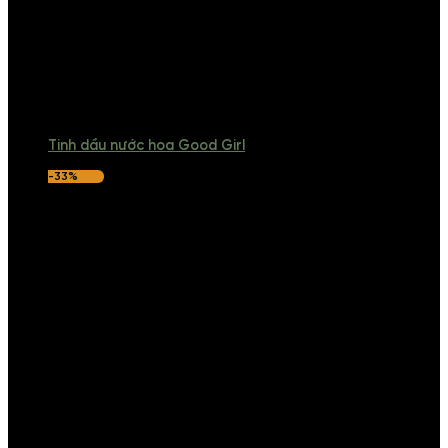
Tinh dầu nước hoa Good Girl
-33%