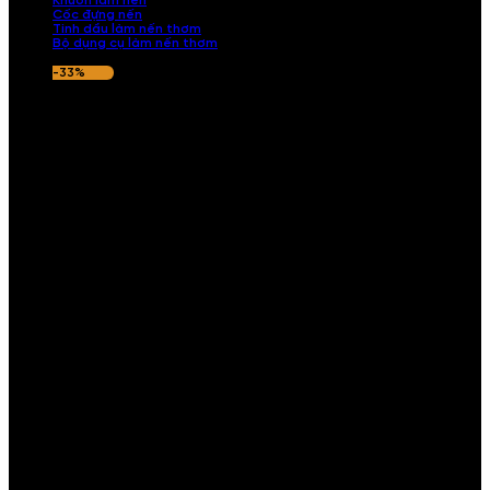
Khuôn làm nến
Cốc đựng nến
Tinh dầu làm nến thơm
Bộ dụng cụ làm nến thơm
-33%